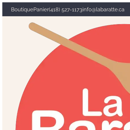
Boutique
Panier
(418) 527-1173
info@labaratte.ca