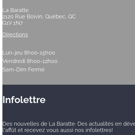
La Baratte
2120 Rue Boivin, Québec, QC
G1V 1N7
Directions
Lun-jeu 8h00-15h00
Vendredi 8h00-12h00
Sam-Dim Fermé
Infolettre
Des nouvelles de La Baratte· Des actualités en d
l'affût et recevez vous aussi nos infolettres!